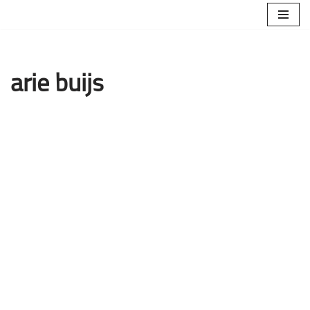
Ga
naar
de
arie buijs
inhoud