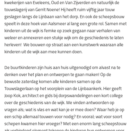
kwekerijen van Eveleens, Oud en Van Zijverden en natuurlijk de
touwslagerij van Gerrit Noene! Hij heeft ruim vijftig jaar touw
geslagen langs de Lijnbaan van het dorp. En ook de scheepsbouw
speelt in deze hoek van Aalsmeer al lang een grote rol. Samen met
kinderen uit de wijk is femke op zoek gegaan naar verhalen van
weleer en annexeren een stukje wijk om de geschiedenis te laten
herleven! We bouwen op straat aan een kunstwerk waaraan alle
kinderen uit de wijk aan mee kunnen doen.
De buurtkinderen zijn huis aan huis uitgenodigd om alvast na te
denken over het plan en ontwerpen te gaan maken! Op de
bewuste zaterdag komen alle kinderen samen op de
Touwslagerlaan op het voorplein van de Lijnbaankerk. Hier geeft
Joop Kok, architect en gids bij dorpswandelingen een kort college
over de geschiedenis van de wijk. We vinden antwoorden op
vragen als; wat is vlas en wat kan je er mee doen? Waar heb je op
een schip allemaal touwen voor nodig? En vooral; wat voor soort
schepen kwamen hier vroeger? Met een enorm lang scheepstouw