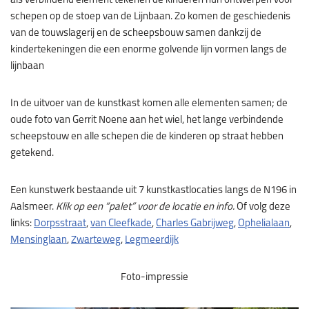
als verbindend element tekenen de kinderen hun ontwerpen voor
schepen op de stoep van de Lijnbaan. Zo komen de geschiedenis
van de touwslagerij en de scheepsbouw samen dankzij de
kindertekeningen die een enorme golvende lijn vormen langs de
lijnbaan
In de uitvoer van de kunstkast komen alle elementen samen; de
oude foto van Gerrit Noene aan het wiel, het lange verbindende
scheepstouw en alle schepen die de kinderen op straat hebben
getekend.
Een kunstwerk bestaande uit 7 kunstkastlocaties langs de N196 in
Aalsmeer.
Klik op een “palet” voor de locatie en info.
Of volg deze
links:
Dorpsstraat
,
van Cleefkade
,
Charles Gabrijweg
,
Ophelialaan
,
Mensinglaan
,
Zwarteweg
,
Legmeerdijk
Foto-impressie