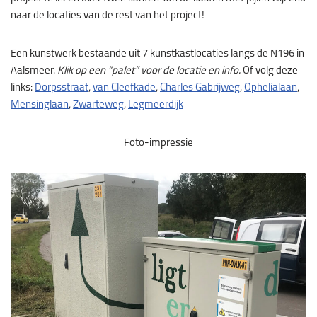
naar de locaties van de rest van het project!
Een kunstwerk bestaande uit 7 kunstkastlocaties langs de N196 in
Aalsmeer.
Klik op een “palet” voor de locatie en info.
Of volg deze
links:
Dorpsstraat
,
van Cleefkade
,
Charles Gabrijweg
,
Ophelialaan
,
Mensinglaan
,
Zwarteweg
,
Legmeerdijk
Foto-impressie