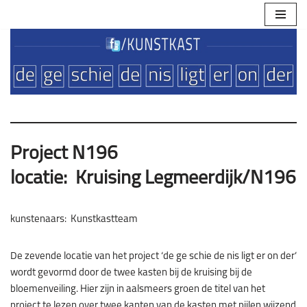
Ga
naar
de
inhoud
Project N196
locatie: Kruising Legmeerdijk/N196
kunstenaars: Kunstkastteam
De zevende locatie van het project ‘de ge schie de nis ligt er on der’
wordt gevormd door de twee kasten bij de kruising bij de
bloemenveiling. Hier zijn in aalsmeers groen de titel van het
project te lezen over twee kanten van de kasten met pijlen wijzend