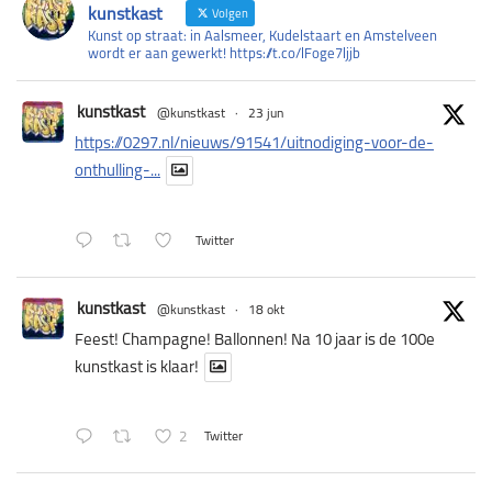
kunstkast
Volgen
Kunst op straat: in Aalsmeer, Kudelstaart en Amstelveen
wordt er aan gewerkt! https://t.co/lFoge7ljjb
·
kunstkast
@kunstkast
23 jun
https://0297.nl/nieuws/91541/uitnodiging-voor-de-
onthulling-...
Twitter
·
kunstkast
@kunstkast
18 okt
Feest! Champagne! Ballonnen! Na 10 jaar is de 100e
kunstkast is klaar!
2
Twitter