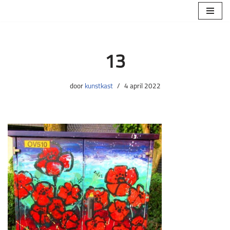
Ga
naar
de
13
inhoud
door
kunstkast
4 april 2022