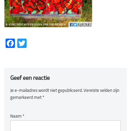
Fa
T
ce
wi
b
tt
o
er
Geef een reactie
ok
Je e-mailadres wordt niet gepubliceerd.
Vereiste velden zijn
gemarkeerd met
*
Naam
*