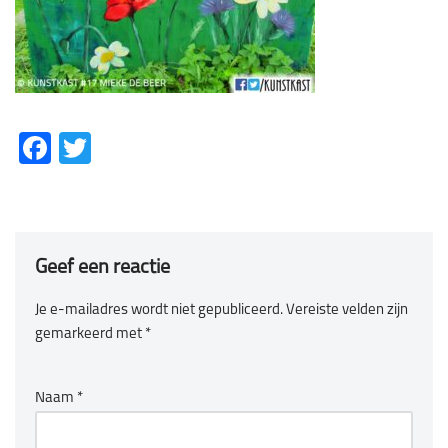
Fa
T
ce
wi
b
tt
o
er
Geef een reactie
ok
Je e-mailadres wordt niet gepubliceerd.
Vereiste velden zijn
gemarkeerd met
*
Naam
*