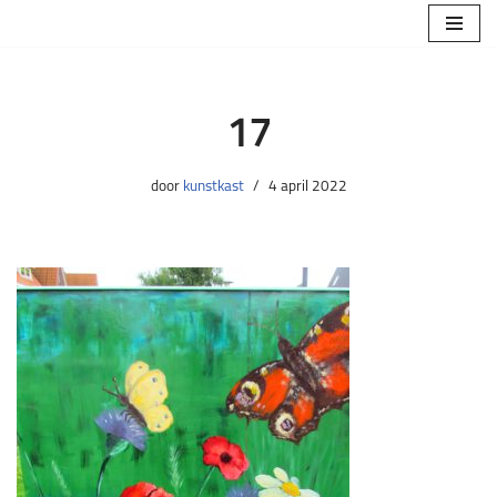
Ga
naar
de
17
inhoud
door
kunstkast
4 april 2022