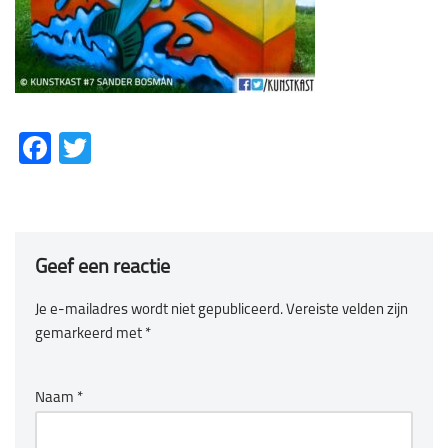
Fa
T
ce
wi
b
tt
o
er
Geef een reactie
ok
Je e-mailadres wordt niet gepubliceerd.
Vereiste velden zijn
gemarkeerd met
*
Naam
*