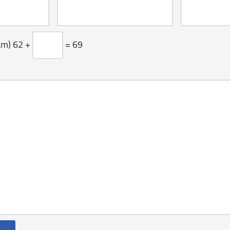
am)
62 +
= 69