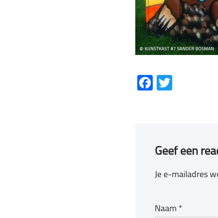
Fa
T
ce
wi
b
tt
o
er
ok
Geef een rea
Je e-mailadres wo
Naam
*