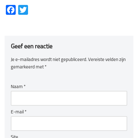
Fa
T
ce
wi
b
tt
o
er
Geef een reactie
ok
Je e-mailadres wordt niet gepubliceerd.
Vereiste velden zijn
gemarkeerd met
*
Naam
*
E-mail
*
Site