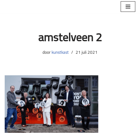
Ga
naar
de
amstelveen 2
inhoud
door
kunstkast
21 juli 2021