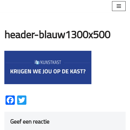
Ga
naar
de
header-blauw1300x500
inhoud
Facebook
Twitter
Geef een reactie