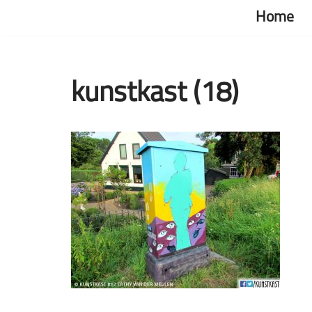
Home
Ga
naar
de
kunstkast (18)
inhoud