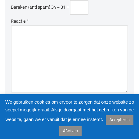
Bereken (anti spam)
34 − 31 =
Reactie
*
We gebruiken cookies om ervoor te zorgen dat onze website zo
soepel mogelijk draait. Als je doorgaat met het gebruiken van de
website, gaan we er vanuit dat je ermee instemt.
Accepteren
©
KUNSTKAST
2026
Afwijzen
Neve
| Mogelijk gemaakt door
WordPress