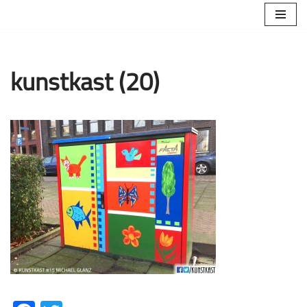
Ga
naar
de
kunstkast (20)
inhoud