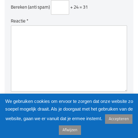
Bereken (anti spam)
+ 24 = 31
Reactie
*
We gebruiken cookies om ervoor te zorgen dat onze website zo
soepel mogelijk draait. Als je doorgaat met het gebruiken van de
website, gaan we er vanuit dat je ermee instemt.
Accepteren
©
KUNSTKAST
2026
Afwijzen
Neve
| Mogelijk gemaakt door
WordPress