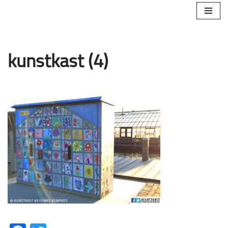
Ga
naar
de
kunstkast (4)
inhoud