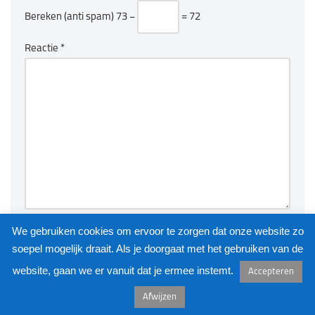
Bereken (anti spam)
73 −
= 72
Reactie
*
We gebruiken cookies om ervoor te zorgen dat onze website zo
soepel mogelijk draait. Als je doorgaat met het gebruiken van de
website, gaan we er vanuit dat je ermee instemt.
Accepteren
©
KUNSTKAST
2026
Afwijzen
Neve
| Mogelijk gemaakt door
WordPress