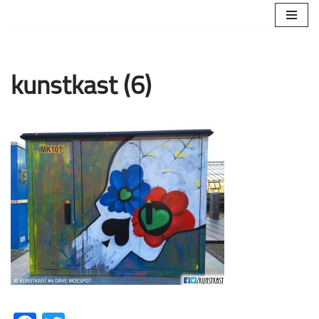
Ga
naar
de
kunstkast (6)
inhoud