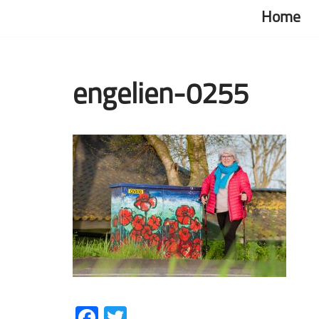
Home
Ga
naar
de
engelien-0255
inhoud
Facebook
Twitter