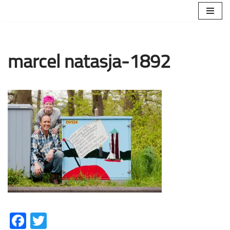
Ga
naar
de
marcel natasja-1892
inhoud
Facebook
Twitter