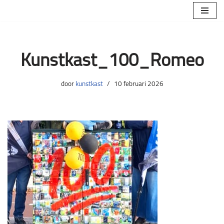
Ga
naar
de
Kunstkast_100_Romeo
inhoud
door
kunstkast
10 februari 2026