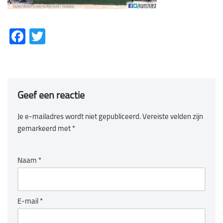
Fa
T
ce
wi
b
tt
o
er
Geef een reactie
ok
Je e-mailadres wordt niet gepubliceerd.
Vereiste velden zijn
gemarkeerd met
*
Naam
*
E-mail
*