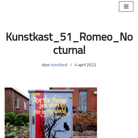
Ga
naar
de
Kunstkast_51_Romeo_No
inhoud
cturnal
door
kunstkast
4 april 2022