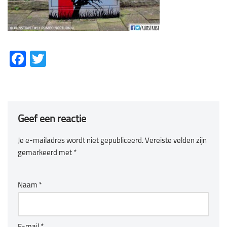
Fa
T
ce
wi
b
tt
o
er
Geef een reactie
ok
Je e-mailadres wordt niet gepubliceerd.
Vereiste velden zijn
gemarkeerd met
*
Naam
*