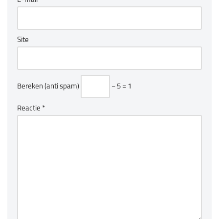
E-mail
*
Site
Bereken (anti spam)
− 5 = 1
Reactie
*