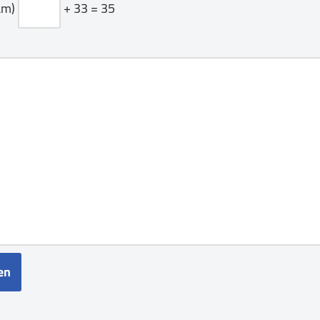
am)
+ 33 = 35