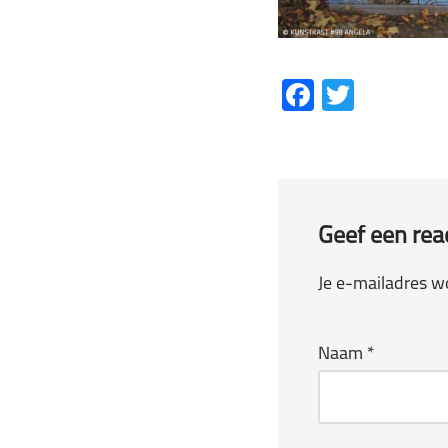
Fa
T
ce
wi
b
tt
o
er
ok
Geef een rea
Je e-mailadres wo
Naam
*