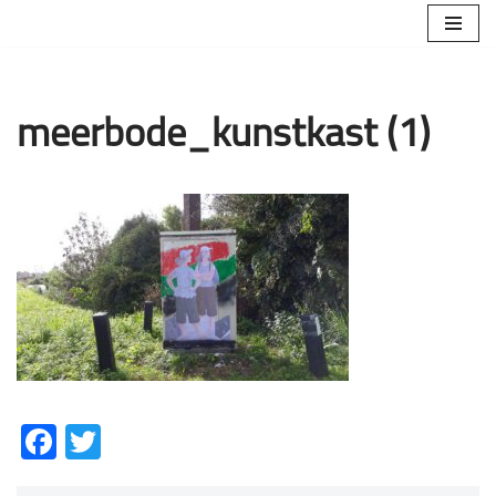
Ga
naar
de
meerbode_kunstkast (1)
inhoud
Facebook
Twitter