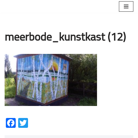
Ga
naar
de
meerbode_kunstkast (12)
inhoud
Facebook
Twitter