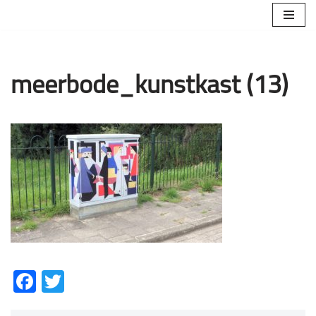
Ga
naar
de
meerbode_kunstkast (13)
inhoud
Facebook
Twitter