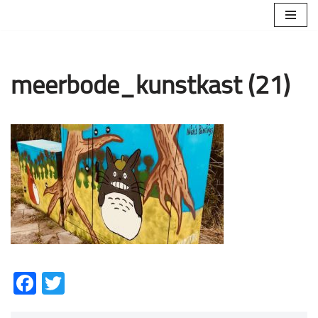
Ga
naar
de
meerbode_kunstkast (21)
inhoud
Facebook
Twitter