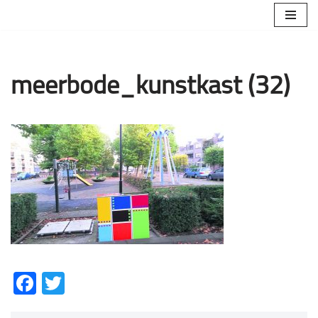
Ga
naar
de
meerbode_kunstkast (32)
inhoud
Facebook
Twitter