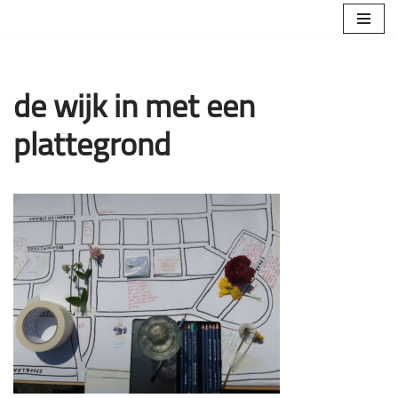
Ga
naar
de
de wijk in met een
inhoud
plattegrond