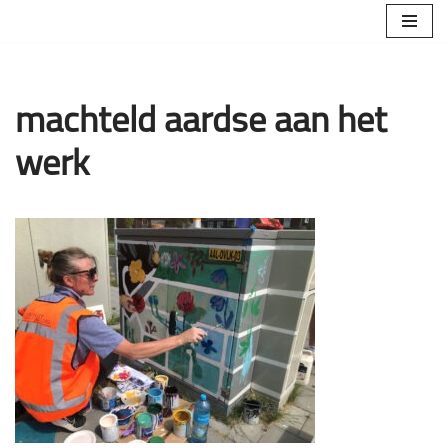
Ga
naar
de
machteld aardse aan het
inhoud
werk