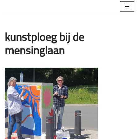
Ga
naar
de
kunstploeg bij de
inhoud
mensinglaan