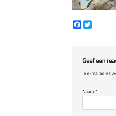
Fa
T
ce
wi
b
tt
o
er
ok
Geef een rea
Je e-mailadres wo
Naam
*