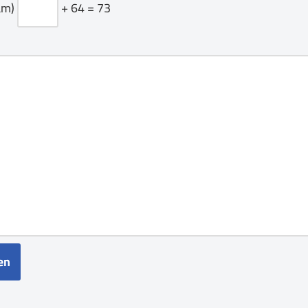
am)
+ 64 = 73