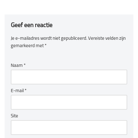
b
tt
o
er
Geef een reactie
ok
Je e-mailadres wordt niet gepubliceerd.
Vereiste velden zijn
gemarkeerd met
*
Naam
*
E-mail
*
Site