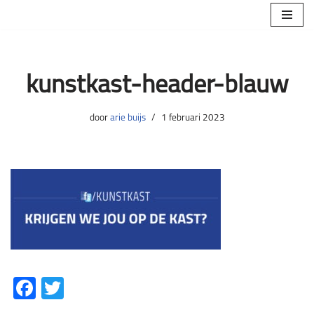
Ga
naar
de
kunstkast-header-blauw
inhoud
door
arie buijs
1 februari 2023
Fa
T
ce
wi